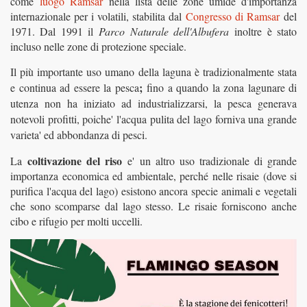
come
luogo Ramsar
nella lista delle zone umide d'importanza
internazionale per i volatili, stabilita dal
Congresso di Ramsar
del
1971. Dal 1991 il
Parco Naturale dell'Albufera
inoltre è stato
incluso nelle zone di protezione speciale.
Il più importante uso umano della laguna è tradizionalmente stata
;
e continua ad essere la pesca
fino a quando la zona lagunare di
utenza non ha iniziato ad industrializzarsi, la pesca generava
notevoli profitti, poiche' l'acqua pulita del lago forniva una grande
varieta' ed abbondanza di pesci.
coltivazione del riso
La
e' un altro uso tradizionale di grande
importanza economica ed ambientale, perché nelle risaie (dove si
purifica l'acqua del lago) esistono ancora specie animali e vegetali
che sono scomparse dal lago stesso. Le risaie forniscono anche
cibo e rifugio per molti uccelli.